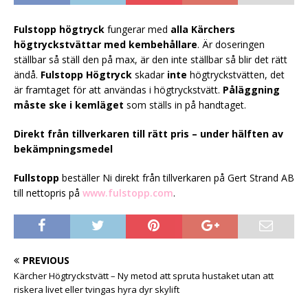
Fulstopp högtryck
fungerar med
alla Kärchers
högtryckstvättar med kembehållare
. Är doseringen
ställbar så ställ den på max, är den inte ställbar så blir det rätt
ändå.
Fulstopp
Högtryck
skadar
inte
högtryckstvätten, det
är framtaget för att användas i högtryckstvätt.
Påläggning
måste ske i kemläget
som ställs in på handtaget.
Direkt från tillverkaren till rätt pris – under hälften av
bekämpningsmedel
Fullstopp
beställer Ni direkt från tillverkaren på Gert Strand AB
till nettopris på
www.fulstopp.com
.
PREVIOUS
Kärcher Högtryckstvätt – Ny metod att spruta hustaket utan att
riskera livet eller tvingas hyra dyr skylift