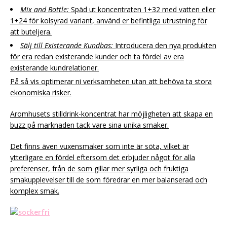
Mix and Bottle:
Späd ut koncentraten 1+32 med vatten eller
1+24 för kolsyrad variant, använd er befintliga utrustning för
att buteljera.
Sälj till Existerande Kundbas:
Introducera den nya produkten
för era redan existerande kunder och ta fördel av era
existerande kundrelationer.
På så vis optimerar ni verksamheten utan att behöva ta stora
ekonomiska risker.
Aromhusets stilldrink-koncentrat har möjligheten att skapa en
buzz på marknaden tack vare sina unika smaker.
Det finns även vuxensmaker som inte är söta, vilket är
ytterligare en fördel eftersom det erbjuder något för alla
preferenser, från de som gillar mer syrliga och fruktiga
smakupplevelser till de som föredrar en mer balanserad och
komplex smak.