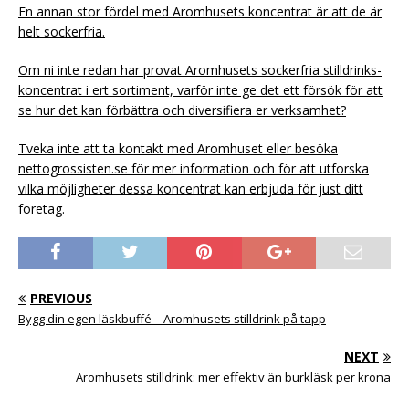
En annan stor fördel med Aromhusets koncentrat är att de är
helt sockerfria.
Om ni inte redan har provat Aromhusets sockerfria stilldrinks-
koncentrat i ert sortiment, varför inte ge det ett försök för att
se hur det kan förbättra och diversifiera er verksamhet?
Tveka inte att ta kontakt med Aromhuset eller besöka
nettogrossisten.se för mer information och för att utforska
vilka möjligheter dessa koncentrat kan erbjuda för just ditt
företag.
PREVIOUS
Bygg din egen läskbuffé – Aromhusets stilldrink på tapp
NEXT
Aromhusets stilldrink: mer effektiv än burkläsk per krona