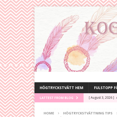
HÖGTRYCKSTVÄTT HEM
FULSTOPP 
[ August 3, 2026 ]
LATTEST FROM BLOG
Uppskattad
HÖG
HOME
HÖGTRYCKSTVÄTTNING TIPS
[ July 29, 2026 ]
Sä