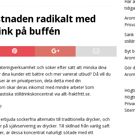
Här ä
tidig
ING TIPS
tnaden radikalt med
Aromh
t bort bekymren med brist på burkläsk – ha Aromhusets stilldrink i
Prisv
ink på buffén
KSTVÄTTNING TIPS
Sänk
r dryckeshanteringen mer professionell med Aromhusets
stilld
YCKSTVÄTTNING TIPS
Byt b
Aromh
Här är 100 nya rubriker utan dubbletter mot de tidigare 120
cateringverksamhet och söker efter sätt att minska dina
Gör d
ING TIPS
dina kunder ett bättre och mer varierat utbud? Då vill du
Aromh
ser är en privatperson, dela detta med din
s som ökar deras inkomst med mindre arbete! Som
Högtr
ska stilldrinkskoncentrat via allt-fraktfritt.se.
Högtr
Priva
?
Site
juda sockerfria alternativ till traditionella drycker, och
 på självservering av drycker. Till skillnad från vanlig saft
er, är dessa koncentrat naturligt sötade med ett