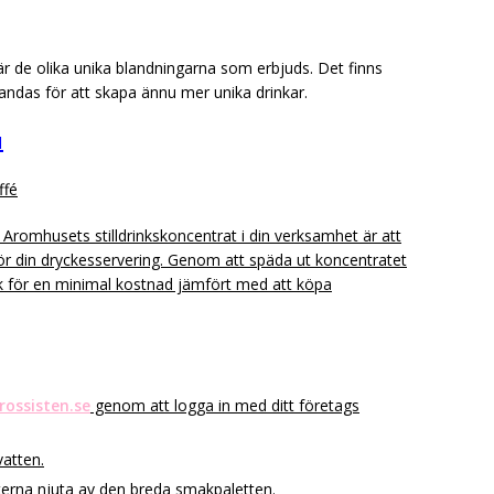
 de olika unika blandningarna som erbjuds. Det finns
andas för att skapa ännu mer unika drinkar.
u
ffé
Aromhusets stilldrinkskoncentrat i din verksamhet är att
ör din dryckesservering. Genom att späda ut koncentratet
k för en minimal kostnad jämfört med att köpa
rossisten.se
genom att logga in med ditt företags
vatten.
ästerna njuta av den breda smakpaletten.