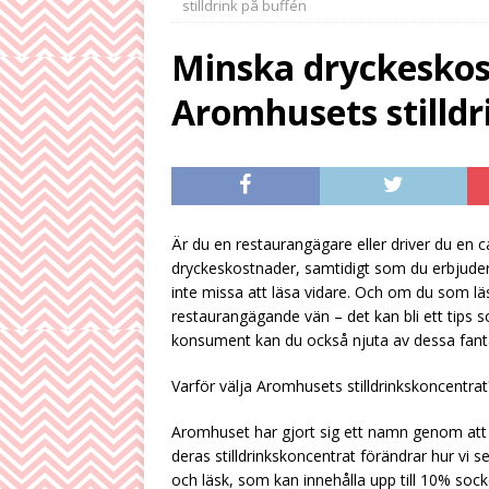
stilldrink på buffén
HÖGTRYCKSTVÄTTN
Minska dryckeskos
[ July 29, 2026 ]
By
Aromhusets stilldr
reserv
HÖGTRYC
[ July 26, 2026 ]
Gö
stilldrink
HÖGTR
[ August 5, 2026 ]
Är du en restaurangägare eller driver du en 
HÖGTRYCKSTVÄTTN
dryckeskostnader, samtidigt som du erbjuder 
inte missa att läsa vidare. Och om du som lä
restaurangägande vän – det kan bli ett tip
konsument kan du också njuta av dessa fantasti
Varför välja Aromhusets stilldrinkskoncentrat
Aromhuset har gjort sig ett namn genom att erb
deras stilldrinkskoncentrat förändrar hur vi ser
och läsk, som kan innehålla upp till 10% sock