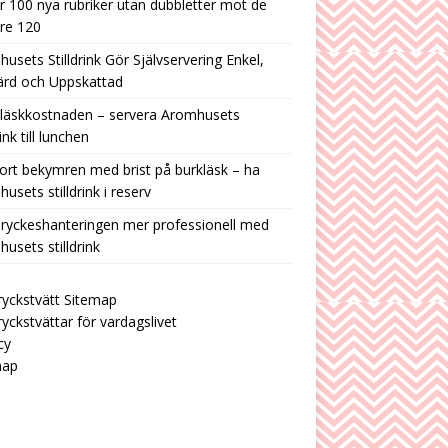
r 100 nya rubriker utan dubbletter mot de
are 120
usets Stilldrink Gör Självservering Enkel,
ärd och Uppskattad
 läskkostnaden – servera Aromhusets
rink till lunchen
ort bekymren med brist på burkläsk – ha
usets stilldrink i reserv
ryckeshanteringen mer professionell med
usets stilldrink
yckstvätt Sitemap
yckstvättar för vardagslivet
cy
map