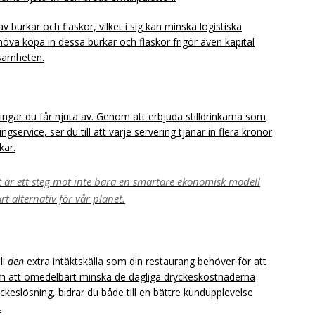
burkar och flaskor, vilket i sig kan minska logistiska
öva köpa in dessa burkar och flaskor frigör även kapital
ksamheten.
ngar du får njuta av. Genom att erbjuda stilldrinkarna som
ngservice, ser du till att varje servering tjänar in flera kronor
kar.
t är ett steg mot inte bara en smartare ekonomisk modell
rt alternativ för vår planet.
li
den
extra intäktskälla som din restaurang behöver för att
 att omedelbart minska de dagliga dryckeskostnaderna
ckeslösning, bidrar du både till en bättre kundupplevelse
.