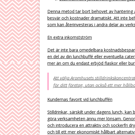
Denna metod tar bort behovet av hantering av 
besvär och kostnader dramatiskt. Att inte beh
som kan återinvesteras i andra delar av ver
En extra inkomstström
Det är inte bara omedelbara kostnadsbespari
en del av din lunchbuffé eller eventuella cateri
mer än om du endast erbjöd flaskor eller bur
Att välja Aromhusets stilldrinkskoncentra
för ditt företag, utan också ett mer hållba
Kundernas favorit vid lunchbuffén
Stilldrinkar, särskilt under dagens lunch, kan b
göra verksamheten ännu mer lönsam. Genom
och introducera en attraktiv och sockerfri dry
och till ett mer ekonomiskt hållbart alternativ