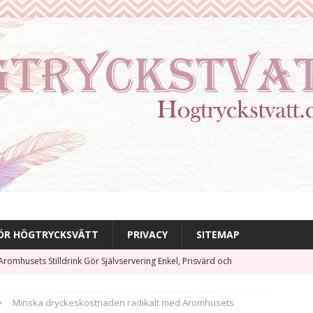
FÖR HÖGTRYCKSVÄTT
PRIVACY
SITEMAP
Aromhusets Stilldrink Gör Självservering Enkel, Prisvärd och
TRYCKSTVÄTTNING TIPS
Minska dryckeskostnaden radikalt med Aromhusets
nk läskkostnaden – servera Aromhusets stilldrink till lunchen