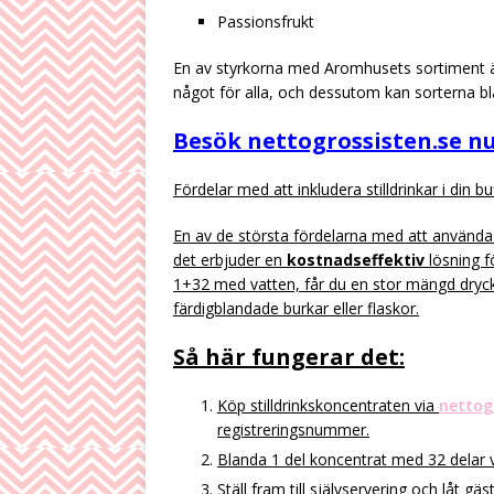
Passionsfrukt
En av styrkorna med Aromhusets sortiment är
något för alla, och dessutom kan sorterna bl
Besök nettogrossisten.se n
Fördelar med att inkludera stilldrinkar i din bu
En av de största fördelarna med att använda 
det erbjuder en
kostnadseffektiv
lösning f
1+32 med vatten, får du en stor mängd dryc
färdigblandade burkar eller flaskor.
Så här fungerar det:
Köp stilldrinkskoncentraten via
nettog
registreringsnummer.
Blanda 1 del koncentrat med 32 delar 
Ställ fram till självservering och låt g