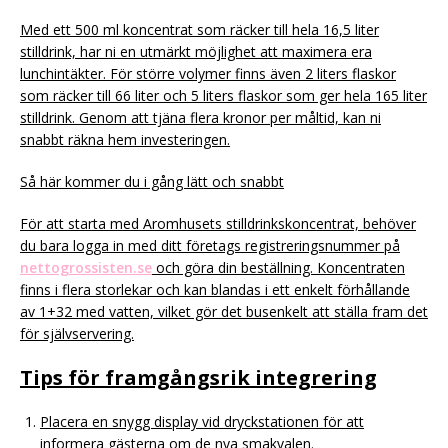
Med ett 500 ml koncentrat som räcker till hela 16,5 liter
stilldrink, har ni en utmärkt möjlighet att maximera era
lunchintäkter. För större volymer finns även 2 liters flaskor
som räcker till 66 liter och 5 liters flaskor som ger hela 165 liter
stilldrink. Genom att tjäna flera kronor per måltid, kan ni
snabbt räkna hem investeringen.
Så här kommer du i gång lätt och snabbt
För att starta med Aromhusets stilldrinkskoncentrat, behöver
du bara logga in med ditt företags registreringsnummer på
nettogrossisten.se
och göra din beställning. Koncentraten
finns i flera storlekar och kan blandas i ett enkelt förhållande
av 1+32 med vatten, vilket gör det busenkelt att ställa fram det
för självservering.
Tips för framgångsrik integrering
Placera en snygg display vid dryckstationen för att
informera gästerna om de nya smakvalen.