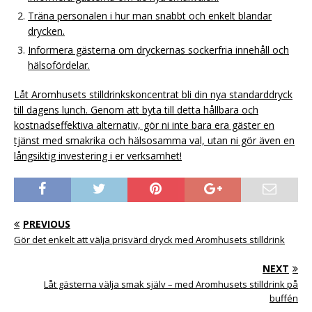
Träna personalen i hur man snabbt och enkelt blandar
drycken.
Informera gästerna om dryckernas sockerfria innehåll och
hälsofördelar.
Låt Aromhusets stilldrinkskoncentrat bli din nya standarddryck
till dagens lunch. Genom att byta till detta hållbara och
kostnadseffektiva alternativ, gör ni inte bara era gäster en
tjänst med smakrika och hälsosamma val, utan ni gör även en
långsiktig investering i er verksamhet!
PREVIOUS
Gör det enkelt att välja prisvärd dryck med Aromhusets stilldrink
NEXT
Låt gästerna välja smak själv – med Aromhusets stilldrink på
buffén