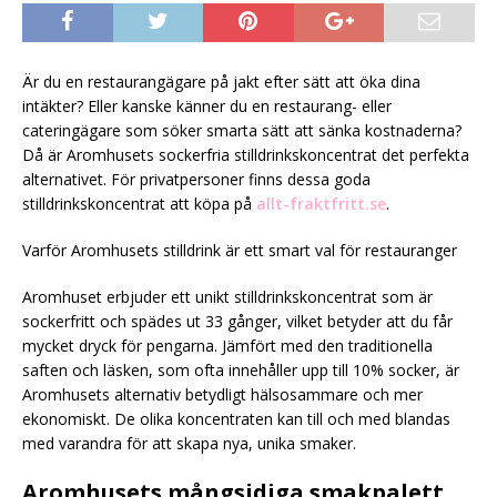
Är du en restaurangägare på jakt efter sätt att öka dina
intäkter? Eller kanske känner du en restaurang- eller
cateringägare som söker smarta sätt att sänka kostnaderna?
Då är Aromhusets sockerfria stilldrinkskoncentrat det perfekta
alternativet. För privatpersoner finns dessa goda
stilldrinkskoncentrat att köpa på
allt-fraktfritt.se
.
Varför Aromhusets stilldrink är ett smart val för restauranger
Aromhuset erbjuder ett unikt stilldrinkskoncentrat som är
sockerfritt och spädes ut 33 gånger, vilket betyder att du får
mycket dryck för pengarna. Jämfört med den traditionella
saften och läsken, som ofta innehåller upp till 10% socker, är
Aromhusets alternativ betydligt hälsosammare och mer
ekonomiskt. De olika koncentraten kan till och med blandas
med varandra för att skapa nya, unika smaker.
Aromhusets mångsidiga smakpalett