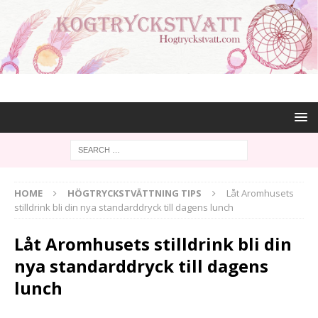
HOME
HÖGTRYCKSTVÄTTNING TIPS
Låt Aromhusets
stilldrink bli din nya standarddryck till dagens lunch
Låt Aromhusets stilldrink bli din
nya standarddryck till dagens
lunch