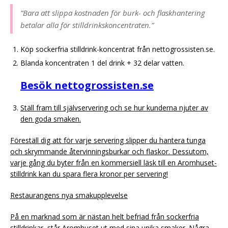
”Bara att slippa kostnaden för burk- och flaskhantering
betalar alla för stilldrinkskoncentraten.”
Köp sockerfria stilldrink-koncentrat från nettogrossisten.se.
Blanda koncentraten 1 del drink + 32 delar vatten.
Besök nettogrossisten.se
Ställ fram till självservering och se hur kunderna njuter av
den goda smaken.
Föreställ dig att för varje servering slipper du hantera tunga
och skrymmande återvinningsburkar och flaskor. Dessutom,
varje gång du byter från en kommersiell läsk till en Aromhuset-
stilldrink kan du spara flera kronor per servering!
Restaurangens nya smakupplevelse
På en marknad som är nästan helt befriad från sockerfria
stilldrinkar, står Aromhuset ut med sina unika smaker. Några