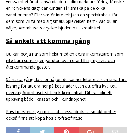
verksamhet är att använda dem i din marknadsföring. Kanske
en “dryckens dag” där kunden får smaka på de olika
variationerna? Eller varför inte erbjuda en specialrabatt för
dem som vill ta med sig smakupplevelsen hem? Vad du än
väljer, Aromhusets drycker bjuder in till kreativitet.
Så enkelt att komma igång
Du kan börja när som helst med en extra inkomstström som
inte bara sparar pengar utan även drar till sig nyfikna och
återkommande gäster.
Så nästa gång du eller någon du känner letar efter en smartare
lösning för att dra ner på kostnader utan att offra kvalitet,
överväg Aromhuset stilldrink-koncentrat. Ditt val blir ett
uppsving både i kassan och i kundnöjdhet.
Privatpersoner, glöm inte att dessa delikata smakbomber
också finns att köpa hos allt-fraktfritt.se!