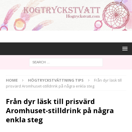
HOME
HÖGTRYCKSTVÄTTNING TIPS
Från dyr läsk till
prisvärd Aromhuset-stilldrink på några enkla steg
Från dyr läsk till prisvärd
Aromhuset-stilldrink på några
enkla steg