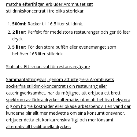
matcha efterfrågan erbjuder Aromhuset sitt
stilldrinkskoncentrat i tre olika storlekar:
500ml:
Räcker till 16,5 liter stilldrink.
2 liter:
Perfekt för medelstora restauranger och ger 66 liter
dryck.
5 liter:
För den stora buffén eller evenemanget som
behöver 165 liter stilldrink.
Slutsats: Ett smart val för restaurangägare
Sammanfattningsvis, genom att integrera Aromhusets
sockerfria stilldrink-koncentrat i din restaurang eller
cateringverksamhet, har du möjlighet att erbjuda ett brett
spektrum av läckra dryckesalternativ, utan att behöva bekymra
dig om högre kostnader eller ökade arbetsbehov. I en värld där
kunderna blir allt mer medvetna om sina konsumtionsvanor,
erbjuder detta ett konkurrenskraftigt och mer lönsamt
alternativ till traditionella drycker.