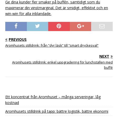
Ge dina kunder fler smaker på buffén, samtidigt som du
maximerar din vinstmarginal. Det är smidigt, effektivt och en
win-win för alla inblandade.
PREVIOUS
Aromhusets stilldrink: från “dyr läsk” till “smart dryckesval”
NEXT
Aromhusets stilldrink: enkel uppgradering för lunchställen med
buffé
Ett koncentrat från Aromhuset – många serveringar, låg
kostnad
Aromhusets stilldrink på tapp: bättre logistik, bättre ekonomi