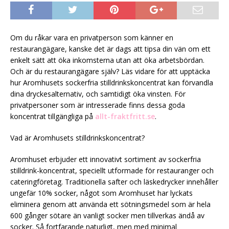
Om du råkar vara en privatperson som känner en
restaurangägare, kanske det är dags att tipsa din vän om ett
enkelt sätt att öka inkomsterna utan att öka arbetsbördan.
Och är du restaurangägare själv? Läs vidare för att upptäcka
hur Aromhusets sockerfria stilldrinkskoncentrat kan förvandla
dina dryckesalternativ, och samtidigt öka vinsten. För
privatpersoner som är intresserade finns dessa goda
koncentrat tillgängliga på
allt-fraktfritt.se
.
Vad är Aromhusets stilldrinkskoncentrat?
Aromhuset erbjuder ett innovativt sortiment av sockerfria
stilldrink-koncentrat, speciellt utformade för restauranger och
cateringföretag. Traditionella safter och läskedrycker innehåller
ungefär 10% socker, något som Aromhuset har lyckats
eliminera genom att använda ett sötningsmedel som är hela
600 gånger sötare än vanligt socker men tillverkas ändå av
socker. Så fortfarande naturligt, men med minimal