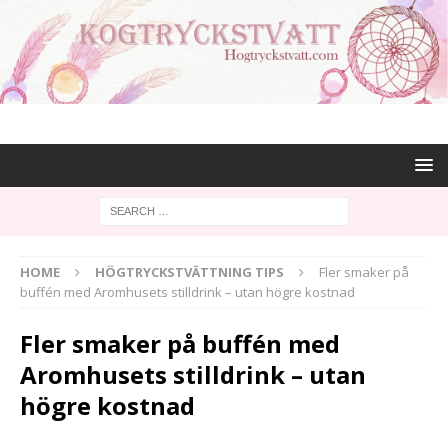
HOME
HÖGTRYCKSTVÄTTNING TIPS
Fler smaker på
buffén med Aromhusets stilldrink – utan högre kostnad
Fler smaker på buffén med
Aromhusets stilldrink – utan
högre kostnad