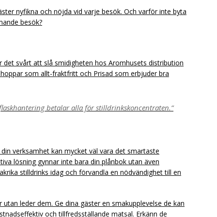
ster nyfikna och nöjda vid varje besök. Och varför inte byta
mmande besök?
är det svårt att slå smidigheten hos Aromhusets distribution
hoppar som allt-fraktfritt och Prisad som erbjuder bra
laskhantering betalar alla för stilldrinkskoncentraten.”
 i din verksamhet kan mycket väl vara det smartaste
iva lösning gynnar inte bara din plånbok utan även
rika stilldrinks idag och förvandla en nödvändighet till en
der utan leder dem. Ge dina gäster en smakupplevelse de kan
nadseffektiv och tillfredsställande matsal. Erkänn de