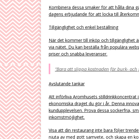
Kombinera dessa smaker för att hålla dina gä
dagens erbjudande för att locka till återko
Tillgänglighet och enkel beställning
När det kommer till inköp och tillgänglighet 
via nätet. Du kan beställa från populära webs
priser och snabba leveranser.
“Bara att slippa kostnaden för burk- och f
Avslutande tankar
Att införliva Aromhusets stilldrinkkoncentrat
ekonomiska draget du gör i år. Denna innovat
kundupplevelsen. Prova dessa sockerfria, smak
inkomstmöjlighet.
Visa att din restaurang inte bara följer tren
njuta av med gott samvete, och skapa en kost