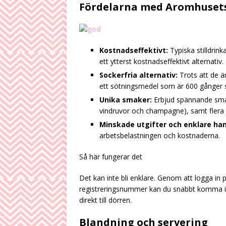
Fördelarna med Aromhusets
Kostnadseffektivt:
Typiska stilldrink
ett ytterst kostnadseffektivt alternativ.
Sockerfria alternativ:
Trots att de ä
ett sötningsmedel som är 600 gånger s
Unika smaker:
Erbjud spännande smak
vindruvor och champagne), samt flera 
Minskade utgifter och enklare han
arbetsbelastningen och kostnaderna.
Så här fungerar det
Det kan inte bli enklare. Genom att logga in 
registreringsnummer kan du snabbt komma i
direkt till dörren.
Blandning och servering