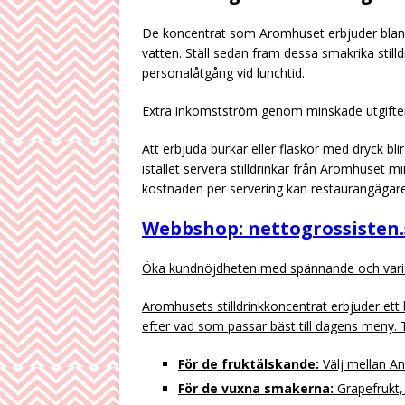
De koncentrat som Aromhuset erbjuder blanda
vatten. Ställ sedan fram dessa smakrika still
personalåtgång vid lunchtid.
Extra inkomstström genom minskade utgifte
Att erbjuda burkar eller flaskor med dryck bl
istället servera stilldrinkar från Aromhuset
kostnaden per servering kan restaurangägare
Webbshop: nettogrossisten.
Öka kundnöjdheten med spännande och var
Aromhusets stilldrinkkoncentrat erbjuder ett
efter vad som passar bäst till dagens meny. T
För de fruktälskande:
Välj mellan A
För de vuxna smakerna:
Grapefrukt,