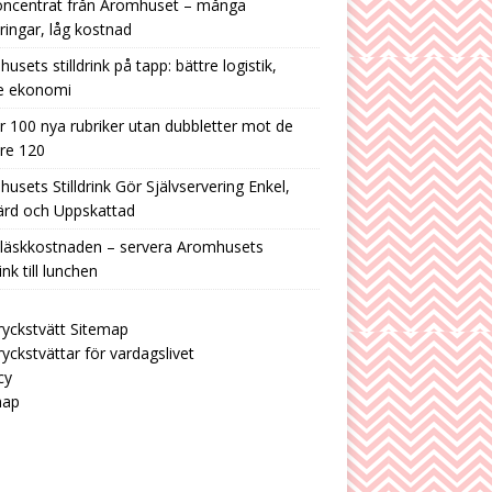
oncentrat från Aromhuset – många
ringar, låg kostnad
usets stilldrink på tapp: bättre logistik,
re ekonomi
r 100 nya rubriker utan dubbletter mot de
are 120
usets Stilldrink Gör Självservering Enkel,
ärd och Uppskattad
 läskkostnaden – servera Aromhusets
rink till lunchen
yckstvätt Sitemap
yckstvättar för vardagslivet
cy
map