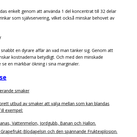
s enkelt genom att använda 1 del koncentrat till 32 delar
drinkar som självservering, vilket också minskar behovet av
r
ir snabbt en dyrare affär än vad man tänker sig. Genom att
 minskar kostnaderna betydligt. Och med den minskade
 se en märkbar ökning i sina marginaler.
se
ierande smaker
 brett utbud av smaker att välja mellan som kan blandas
ill exempel:
nanas, Vattenmelon, Jordgubb, Banan och Hallon.
 Grapefrukt-Blodapelsin och den spännande Fruktexplosion.