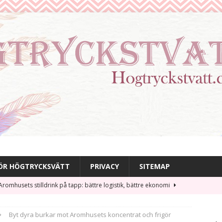
FÖR HÖGTRYCKSVÄTT
PRIVACY
SITEMAP
Aromhusets stilldrink på tapp: bättre logistik, bättre ekonomi
ING TIPS
Byt dyra burkar mot Aromhusets koncentrat och frigör
Här är 100 nya rubriker utan dubbletter mot de tidigare 120