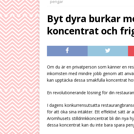
pengar
HÖGTRYCKSTVÄTTN
Byt dyra burkar 
[ August 3, 2026 ]
koncentrat och fri
Uppskattad
HÖG
[ July 29, 2026 ]
Sä
HÖGTRYCKSTVÄTTN
[ August 8, 2026 ]
Om du är en privatperson som känner en res
HÖGTRYCKSTVÄT
inkomsten med mindre jobb genom att anv
kan upptäcka dessa smakfulla koncentrat hos al
En revolutionerande lösning för din restaura
I dagens konkurrensutsatta restaurangbransc
för att öka sina intäkter. Ett effektivt sätt är
Aromhusets stilldrinkkoncentrat bli din nya 
dessa koncentrat kan du inte bara spara peng