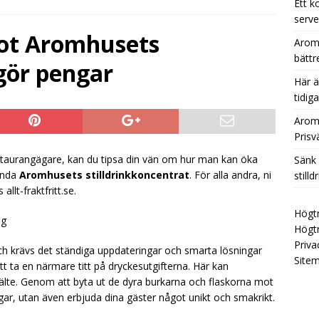
Ett k
serve
ING TIPS
mot Aromhusets
Aromh
Aromhusets Stilldrink Gör Självservering Enkel, Prisvärd och
bätt
gör pengar
TRYCKSTVÄTTNING TIPS
Här ä
nk läskkostnaden – servera Aromhusets stilldrink till lunchen
tidig
ING TIPS
Aromh
Prisv
Ett koncentrat från Aromhuset – många serveringar, låg kostnad
taurangägare, kan du tipsa din vän om hur man kan öka
Sänk
TNING TIPS
ända
Aromhusets stilldrinkkoncentrat
. För alla andra, ni
stilld
lt-fraktfritt.se.
Högtr
ng
Högtr
Priva
h krävs det ständiga uppdateringar och smarta lösningar
Site
 att ta en närmare titt på dryckesutgifterna. Här kan
hjälte. Genom att byta ut de dyra burkarna och flaskorna mot
ar, utan även erbjuda dina gäster något unikt och smakrikt.