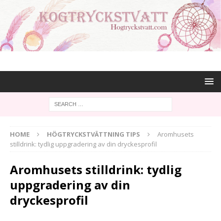
HOME
HÖGTRYCKSTVÄTTNING TIPS
Aromhusets
stilldrink: tydlig uppgradering av din dryckesprofil
Aromhusets stilldrink: tydlig
uppgradering av din
dryckesprofil