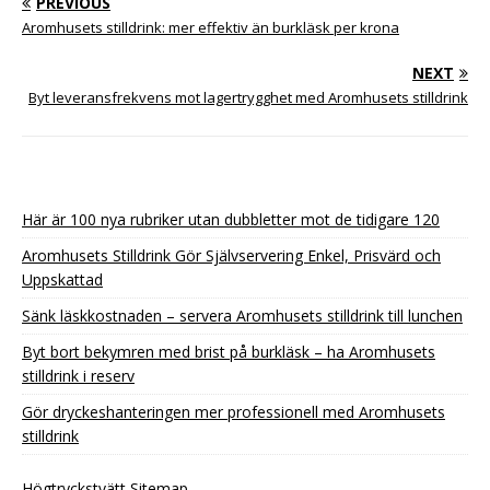
PREVIOUS
Aromhusets stilldrink: mer effektiv än burkläsk per krona
NEXT
Byt leveransfrekvens mot lagertrygghet med Aromhusets stilldrink
Här är 100 nya rubriker utan dubbletter mot de tidigare 120
Aromhusets Stilldrink Gör Självservering Enkel, Prisvärd och
Uppskattad
Sänk läskkostnaden – servera Aromhusets stilldrink till lunchen
Byt bort bekymren med brist på burkläsk – ha Aromhusets
stilldrink i reserv
Gör dryckeshanteringen mer professionell med Aromhusets
stilldrink
Högtryckstvätt Sitemap