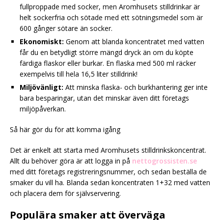
fullproppade med socker, men Aromhusets stilldrinkar är
helt sockerfria och sötade med ett sötningsmedel som är
600 gånger sötare än socker.
Ekonomiskt:
Genom att blanda koncentratet med vatten
får du en betydligt större mängd dryck än om du köpte
färdiga flaskor eller burkar. En flaska med 500 ml räcker
exempelvis till hela 16,5 liter stilldrink!
Miljövänligt:
Att minska flaska- och burkhantering ger inte
bara besparingar, utan det minskar även ditt företags
miljöpåverkan.
Så här gör du för att komma igång
Det är enkelt att starta med Aromhusets stilldrinkskoncentrat.
Allt du behöver göra är att logga in på
nettogrossisten.se
med ditt företags registreringsnummer, och sedan beställa de
smaker du vill ha. Blanda sedan koncentraten 1+32 med vatten
och placera dem för självservering.
Populära smaker att överväga