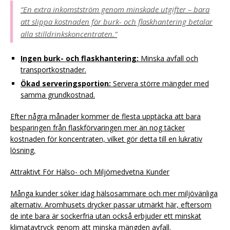
“En extra inkomstström genom minskade utgifter – bara
att slippa kostnaden för burk- och flaskhantering betalar
alla stilldrinkskoncentraten.”
Ingen burk- och flaskhantering:
Minska avfall och
transportkostnader.
Ökad serveringsportion:
Servera större mängder med
samma grundkostnad.
Efter några månader kommer de flesta upptäcka att bara
besparingen från flaskförvaringen mer än nog täcker
kostnaden för koncentraten, vilket gör detta till en lukrativ
lösning.
Attraktivt För Hälso- och Miljömedvetna Kunder
Många kunder söker idag hälsosammare och mer miljövänliga
alternativ. Aromhusets drycker passar utmärkt här, eftersom
de inte bara är sockerfria utan också erbjuder ett minskat
klimatavtryck genom att minska mängden avfall.