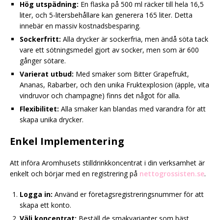
Hög utspädning:
En flaska på 500 ml räcker till hela 16,5
liter, och 5-litersbehållare kan generera 165 liter. Detta
innebär en massiv kostnadsbesparing.
Sockerfritt:
Alla drycker är sockerfria, men ändå söta tack
vare ett sötningsmedel gjort av socker, men som är 600
gånger sötare.
Varierat utbud:
Med smaker som Bitter Grapefrukt,
Ananas, Rabarber, och den unika Fruktexplosion (äpple, vita
vindruvor och champagne) finns det något för alla.
Flexibilitet:
Alla smaker kan blandas med varandra för att
skapa unika drycker.
Enkel Implementering
Att införa Aromhusets stilldrinkkoncentrat i din verksamhet är
enkelt och börjar med en registrering på
nettogrossisten.se
.
Logga in:
Använd er företagsregistreringsnummer för att
skapa ett konto.
Välj koncentrat:
Beställ de smakvarianter som bäst