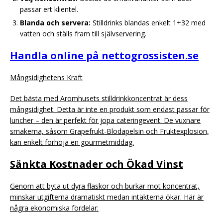
passar ert klientel.
Blanda och servera:
Stilldrinks blandas enkelt 1+32 med
vatten och ställs fram till självservering.
Handla online på nettogrossisten.se
Mångsidighetens Kraft
Det bästa med Aromhusets stilldrinkkoncentrat är dess
mångsidighet. Detta är inte en produkt som endast passar för
luncher – den är perfekt för jopa cateringevent. De vuxnare
smakerna, såsom Grapefrukt-Blodapelsin och Fruktexplosion,
kan enkelt förhöja en gourmetmiddag.
Sänkta Kostnader och Ökad Vinst
Genom att byta ut dyra flaskor och burkar mot koncentrat,
minskar utgifterna dramatiskt medan intäkterna ökar. Här är
några ekonomiska fördelar: