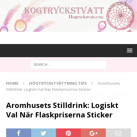
HOME
HÖGTRYCKSTVÄTTNING TIPS
Aromhusets
Stilldrink: Logiskt Val När Flaskpriserna Sticker
Aromhusets Stilldrink: Logiskt
Val När Flaskpriserna Sticker